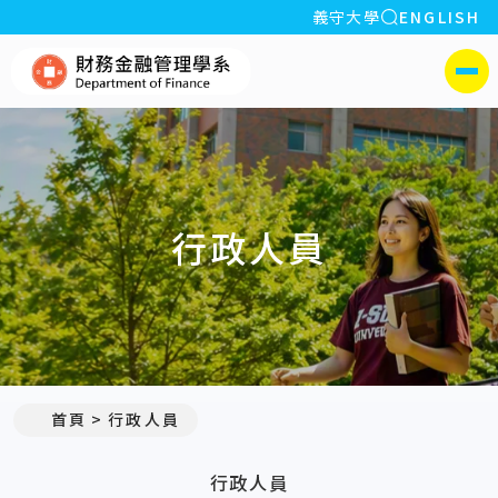
全站搜索
義守大學
ENGLISH
:::
義守大學財務金融管理學系(所
側選單
行政人員
:::
首頁
行政人員
行政人員