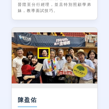
晉陞至分行經理，並且特別照顧學弟
妹，教導面試技巧。
陳盈佑