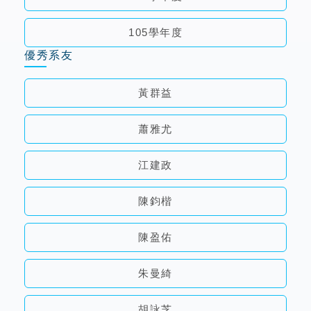
105學年度
優秀系友
黃群益
蕭雅尤
江建政
陳鈞楷
陳盈佑
朱曼綺
胡詠芝