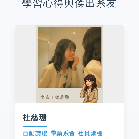
學習心得與傑出系友
杜慈珊
自動請纓 帶動系會 社員爆棚