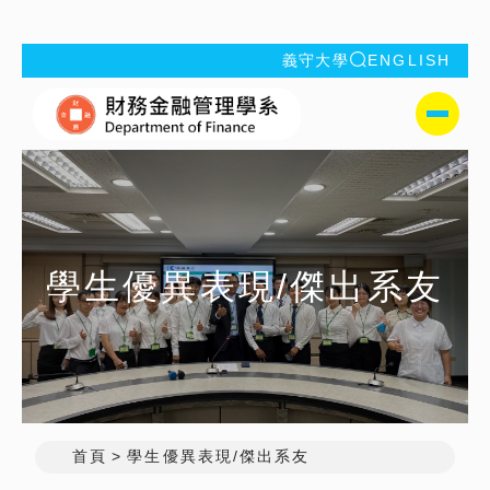
全站搜索
義守大學
ENGLISH
:::
義守大學財
側選單
學生優異表現/傑出系友
首頁
學生優異表現/傑出系友