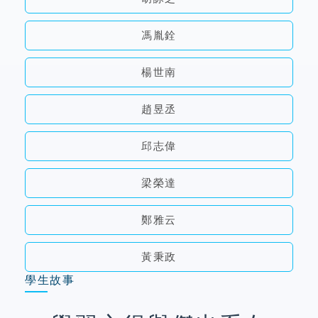
馮胤銓
楊世南
趙昱丞
邱志偉
梁榮達
鄭雅云
黃秉政
學生故事