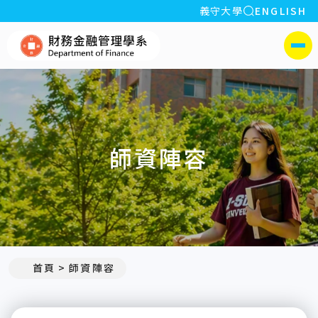
全站搜索
義守大學
ENGLISH
:::
義守大學財務金融管理學系(所
側選單
師資陣容
:::
首頁
師資陣容